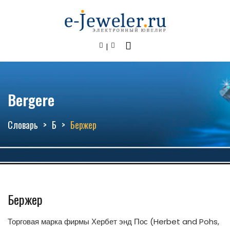
Веrgеrе
Словарь
Б
Бержер
Бержер
Торговая марка фирмы Хербет энд Пос (Herbet and Pohs,