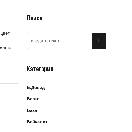
Поиск
цвет.
о
елий,
Категории
Б.Дэвид
Багет
База
Байкалит