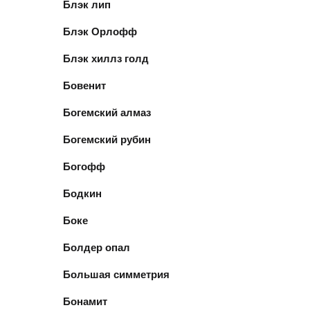
Блэк лип
Блэк Орлофф
Блэк хиллз голд
Бовенит
Богемский алмаз
Богемский рубин
Богофф
Бодкин
Боке
Болдер опал
Большая симметрия
Бонамит