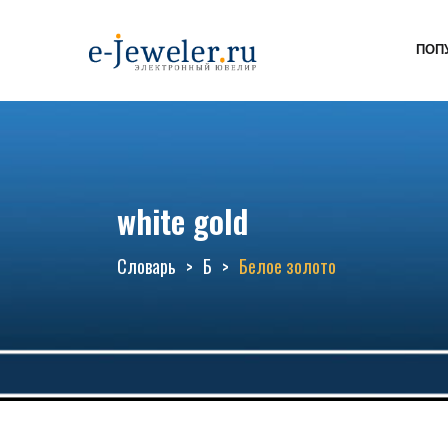
ПОП
white gold
Словарь
Б
Белое золото