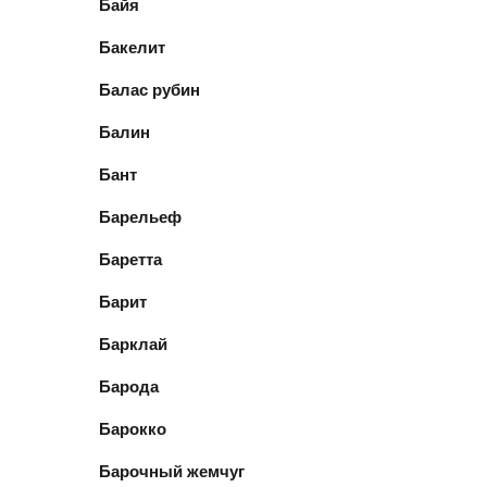
Байя
Бакелит
Балас рубин
Балин
Бант
Барельеф
Баретта
Барит
Барклай
Барода
Барокко
Барочный жемчуг