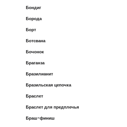
Бондиг
Борода
Борт
Ботсвана
Бочонок
Браганза
Бразилианит
Бразильская цепочка
Браслет
Браслет для предплечья
Браш-финиш