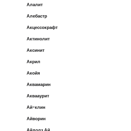
Алалит
Алебастр
Акцессокрафт
Актинолит
Аксинит
Акрил
Акойя
Аквамарин
Аквааурит
Ай-клин
Айворин
Айдолз Ай