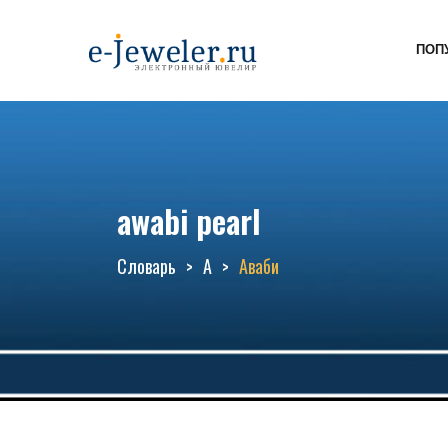
ПОП
awabi pearl
Словарь
А
Аваби