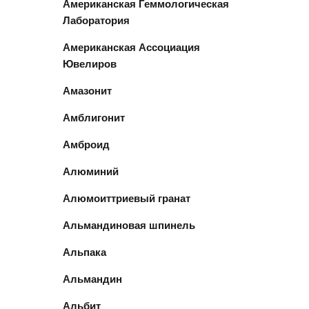
Американская Геммологическая
Лаборатория
Американская Ассоциация
Ювелиров
Амазонит
Амблигонит
Амброид
Алюминий
Алюмоиттриевый гранат
Альмандиновая шпинель
Альпака
Альмандин
Альбит