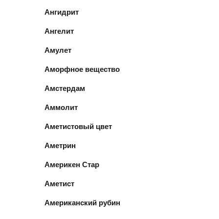
Ангидрит
Ангелит
Амулет
Аморфное вещество
Амстердам
Аммолит
Аметистовый цвет
Аметрин
Америкен Стар
Аметист
Американский рубин