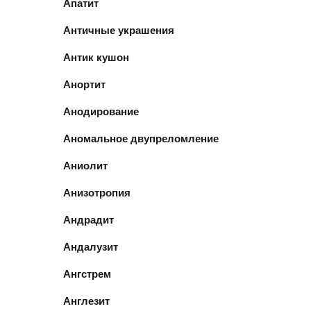
Апатит
Античные украшения
Антик кушон
Анортит
Анодирование
Аномальное двупреломление
Аниолит
Анизотропия
Андрадит
Андалузит
Ангстрем
Англезит