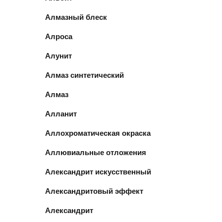
Алмазный блеск
Алроса
Алунит
Алмаз синтетический
Алмаз
Алланит
Аллохроматическая окраска
Аллювиальные отложения
Александрит искусственный
Александритовый эффект
Александрит