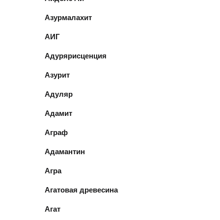
Азурмалахит
АИГ
Адурярисценция
Азурит
Адуляр
Адамит
Аграф
Адамантин
Агра
Агатовая древесина
Агат