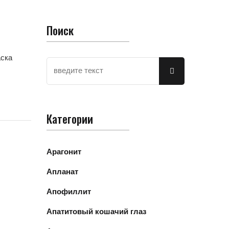
Поиск
аска
Категории
Арагонит
Апланат
Апофиллит
Апатитовый кошачий глаз