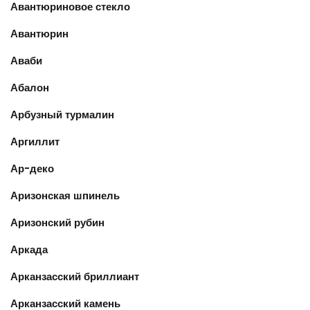
Авантюриновое стекло
Авантюрин
Аваби
Абалон
Арбузный турмалин
Аргиллит
Ар-деко
Аризонская шпинель
Аризонский рубин
Аркада
Арканзасский бриллиант
Арканзасский камень