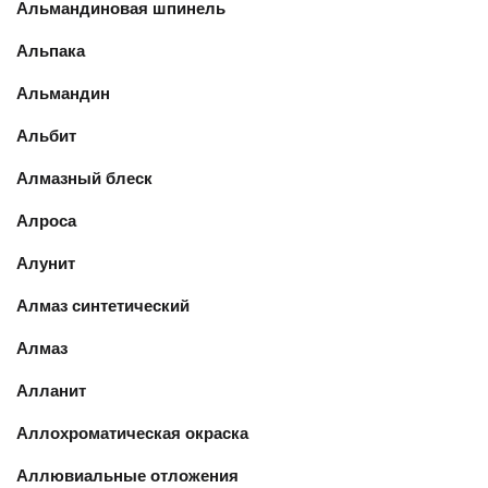
Альмандиновая шпинель
Альпака
Альмандин
Альбит
Алмазный блеск
Алроса
Алунит
Алмаз синтетический
Алмаз
Алланит
Аллохроматическая окраска
Аллювиальные отложения