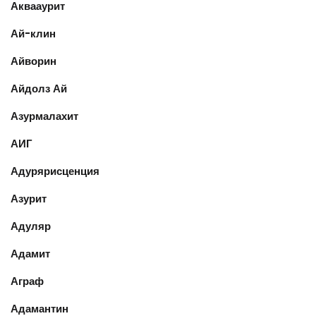
Аквааурит
Ай-клин
Айворин
Айдолз Ай
Азурмалахит
АИГ
Адурярисценция
Азурит
Адуляр
Адамит
Аграф
Адамантин