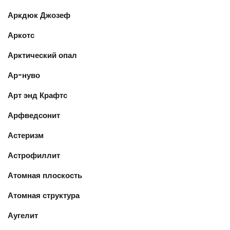
Аркдюк Джозеф
Аркотс
Арктический опал
Ар-нуво
Арт энд Крафтс
Арфведсонит
Астеризм
Астрофиллит
Атомная плоскость
Атомная структура
Аугелит