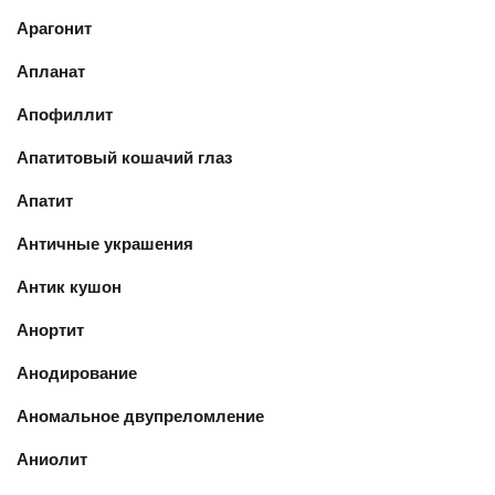
Арагонит
Апланат
Апофиллит
Апатитовый кошачий глаз
Апатит
Античные украшения
Антик кушон
Анортит
Анодирование
Аномальное двупреломление
Аниолит