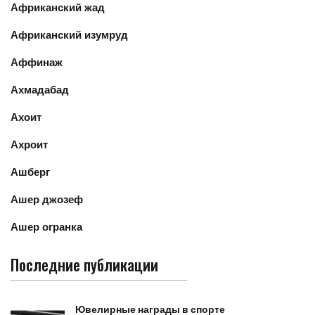
Африканский жад
Африканский изумруд
Аффинаж
Ахмадабад
Ахоит
Ахроит
Ашберг
Ашер джозеф
Ашер огранка
Последние публикации
Ювелирные награды в спорте