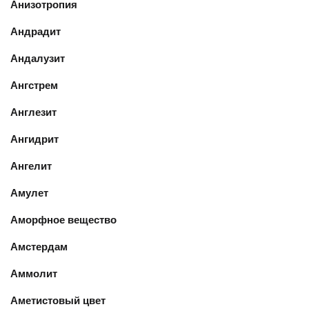
Анизотропия
Андрадит
Андалузит
Ангстрем
Англезит
Ангидрит
Ангелит
Амулет
Аморфное вещество
Амстердам
Аммолит
Аметистовый цвет