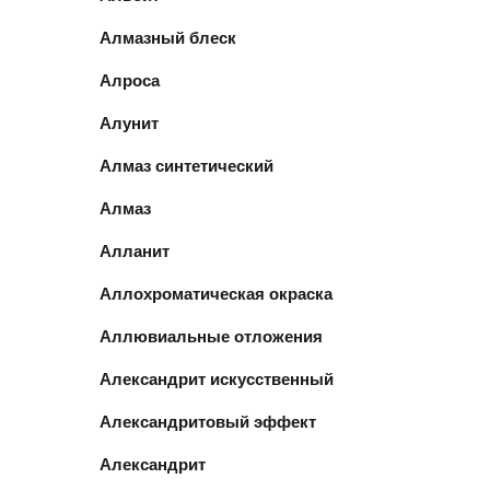
Алмазный блеск
Алроса
Алунит
Алмаз синтетический
Алмаз
Алланит
Аллохроматическая окраска
Аллювиальные отложения
Александрит искусственный
Александритовый эффект
Александрит