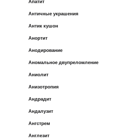
Апатит
Античные украшения
Антик кушон
Анортит
Анодирование
Аномальное двупреломление
Аниолит
Анизотропия
Андрадит
Андалузит
Ангстрем
Англезит