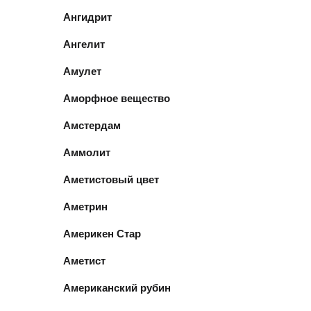
Ангидрит
Ангелит
Амулет
Аморфное вещество
Амстердам
Аммолит
Аметистовый цвет
Аметрин
Америкен Стар
Аметист
Американский рубин