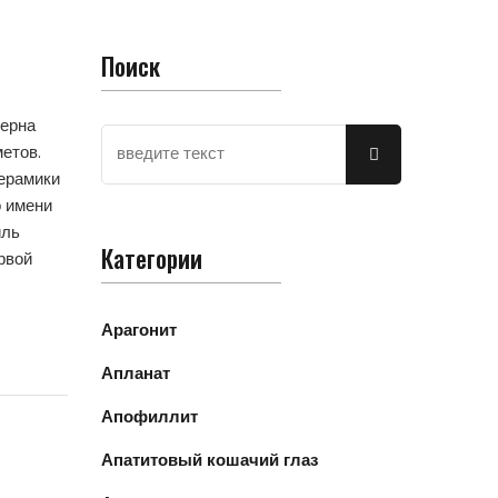
Поиск
дерна
етов.
керамики
о имени
иль
Категории
рвой
Арагонит
Апланат
Апофиллит
Апатитовый кошачий глаз