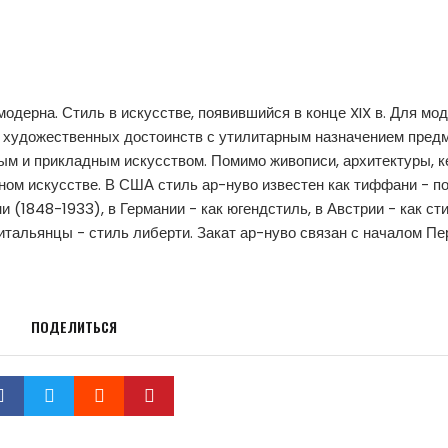
модерна. Стиль в искусстве, появившийся в конце XIX в. Для мо
е художественных достоинств с утилитарным назначением предм
ым и прикладным искусством. Помимо живописи, архитектуры, 
ном искусстве. В США стиль ар-нуво известен как тиффани - п
1848-1933), в Германии - как югендстиль, в Австрии - как ст
итальянцы - стиль либерти. Закат ар-нуво связан с началом Пе
ПОДЕЛИТЬСЯ