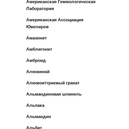
Американская Геммологическая
Лаборатория
Американская Ассоциация
Ювелиров
Амазонит
Амблигонит
Амброид
Алюминий
Алюмоиттриевый гранат
Альмандиновая шпинель
Альпака
Альмандин
Альбит