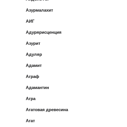
Азурмалахит
АИГ
Адурярисценция
Азурит
Адуляр
Адамит
Аграф
Адамантин
Агра
Агатовая древесина
Агат