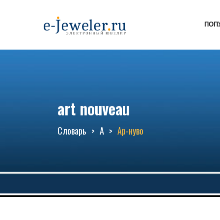
ПОП
art nouveau
Словарь
А
Ар-нуво