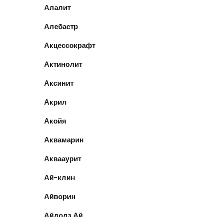
Алалит
Алебастр
Акцессокрафт
Актинолит
Аксинит
Акрил
Акойя
Аквамарин
Аквааурит
Ай-клин
Айворин
Айдолз Ай